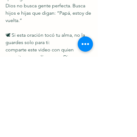
Dios no busca gente perfecta. Busca 
hijos e hijas que digan: “Papá, estoy de 
vuelta.”
🕊️ Si esta oración tocó tu alma, no la 
guardes solo para ti:
comparte este video con quien 
necesite reconciliarse con Dios.
Deja un comentario con fe: ✍️ “Hoy 
regreso a casa, Señor.”
Y no olvides darle me gusta y seguirme 
para seguir orando juntos.
🎥 Sigue viendo mis oraciones aquí en 
el canal. Estás en tu casa.
— Sergio Andrés, tu Consejero 
Espiritual.