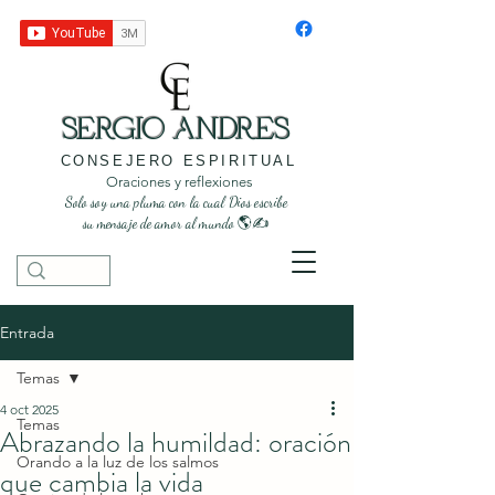
SERGIO ANDRES
CONSEJERO ESPIRITUAL
Oraciones y reflexiones
Solo soy una pluma con la cual Dios escribe
su mensaje de amor al mundo 🌎✍️
Entrada
Temas
4 oct 2025
Temas
Abrazando la humildad: oración
Orando a la luz de los salmos
que cambia la vida