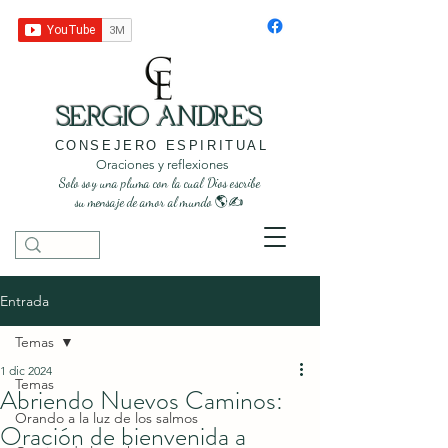
SERGIO ANDRES
CONSEJERO ESPIRITUAL
Oraciones y reflexiones
Solo soy una pluma con la cual Dios escribe
su mensaje de amor al mundo 🌎✍️
Entrada
Temas
1 dic 2024
Temas
Abriendo Nuevos Caminos:
Orando a la luz de los salmos
Oración de bienvenida a