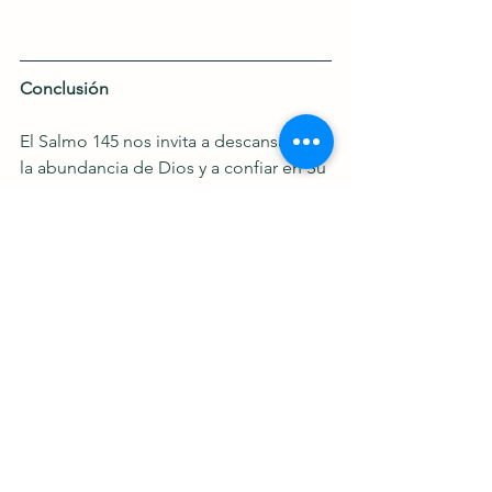
Conclusión
El Salmo 145 nos invita a descansar en 
la abundancia de Dios y a confiar en Su 
fidelidad inquebrantable. Su provisión 
nunca falta, y Su amor nos guía con 
esperanza, incluso en los momentos 
más difíciles. Al final de este día, 
recuerda que el Señor es quien 
sostiene tu vida, quien abre caminos y 
quien cumple Sus promesas.
Si esta oración ha tocado tu corazón, 
te invito a dejar tus comentarios, 
compartir tus reflexiones y seguir este 
espacio para continuar recibiendo 