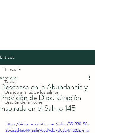
Entrada
Temas
8 ene 2025
Temas
Descansa en la Abundancia y
Orando a la luz de los salmos
Provisión de Dios: Oración
Oración de la noche
inspirada en el Salmo 145
https://video.wixstatic.com/video/351330_56a
abca2d4a6444aafe96cd9dd7d0cb4/1080p/mp