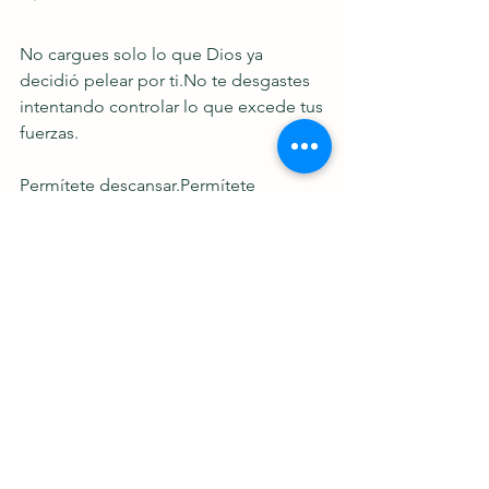
No cargues solo lo que Dios ya 
decidió pelear por 
ti.No
 te desgastes 
intentando controlar lo que excede tus 
fuerzas.
Permítete descansar.Permítete 
soltar.Permítete confiar.
Si este devocional tocó tu corazón, te 
invito a dejar tu petición en los 
comentarios y a compartir este 
mensaje con alguien que también esté 
luchando en silencio.
Nos vemos en el siguiente devocional.
Que Dios te bendiga profundamente.
Sergio Andres