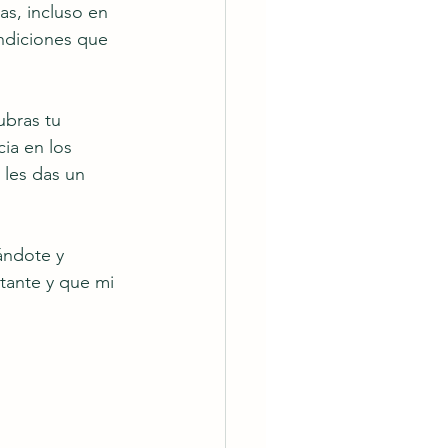
as, incluso en 
endiciones que 
bras tu 
ia en los 
les das un 
ándote y 
tante y que mi 