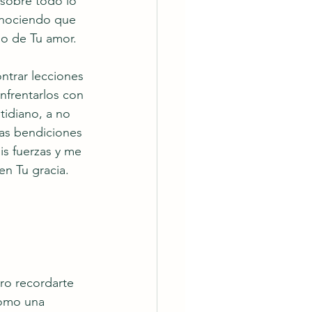
 sobre todo lo 
onociendo que 
llo de Tu amor.
ntrar lecciones 
enfrentarlos con 
tidiano, a no 
as bendiciones 
s fuerzas y me 
en Tu gracia.
ro recordarte 
como una 