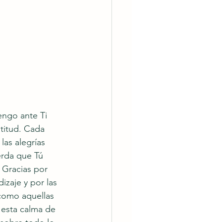
vengo ante Ti 
titud. Cada 
as alegrías 
erda que Tú 
 Gracias por 
zaje y por las 
 como aquellas 
esta calma de 