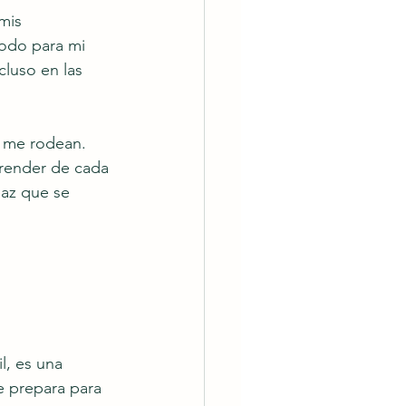
mis 
todo para mi 
cluso en las 
s me rodean. 
prender de cada 
paz que se 
l, es una 
e prepara para 