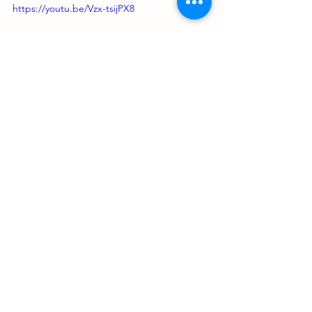
https://youtu.be/Vzx-tsijPX8
Para entender el mensaje observa este vídeo
Ver todo
Entradas recientes