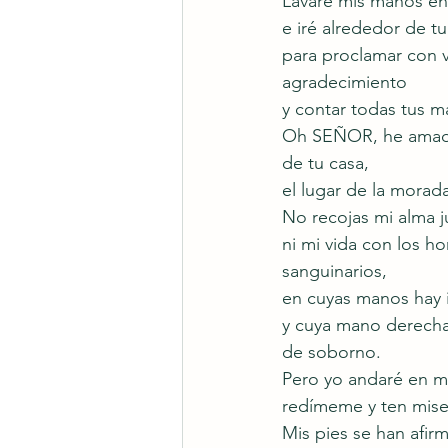
Lavaré mis manos en
e iré alrededor de t
para proclamar con 
agradecimiento
y contar todas tus ma
Oh SEÑOR, he amado
de tu casa,
el lugar de la morada
No recojas mi alma 
ni mi vida con los h
sanguinarios,
en cuyas manos hay 
y cuya mano derecha 
de soborno.
Pero yo andaré en mi
redímeme y ten miser
Mis pies se han afir