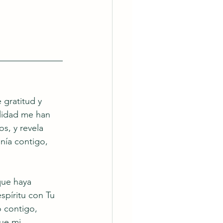
 gratitud y 
lidad me han 
, y revela 
nía contigo, 
que haya 
píritu con Tu 
 contigo, 
ue mi 