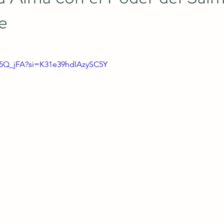
e
LA5Q_jFA?si=K31e39hdlAzySC5Y