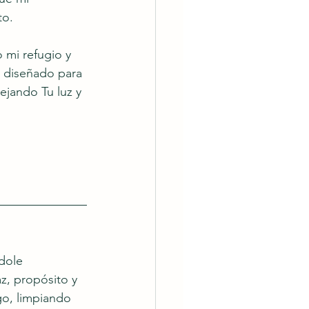
to.
 mi refugio y 
 diseñado para 
ejando Tu luz y 
dole 
, propósito y 
go, limpiando 