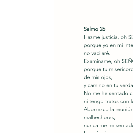
Salmo 26
Hazme justicia, oh 
porque yo en mi int
no vacilaré.
Examíname, oh SEÑOR
porque tu misericord
de mis ojos,
y camino en tu verda
No me he sentado co
ni tengo tratos con l
Aborrezco la reunión
malhechores;
nunca me he sentado