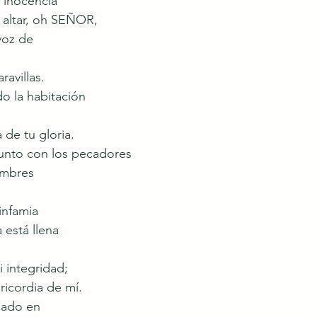
 inocencia
u altar, oh SEÑOR,
voz de
ravillas.
 la habitación
 de tu gloria.
junto con los pecadores
ombres
infamia
está llena
 integridad;
icordia de mí.
mado en