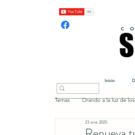
C O
S
S
Inicio
D
Temas
Orando a la luz de lo
23 ene 2025
Renueva t