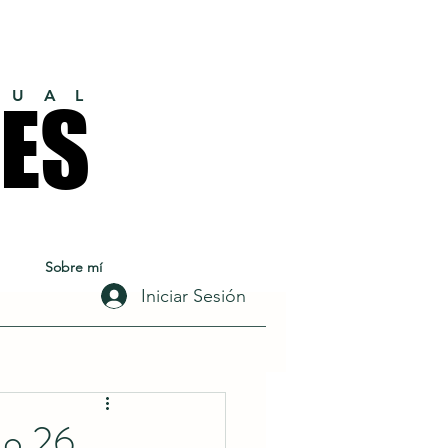
 U A L
ES
ES
Sobre mí
Iniciar Sesión
mo 26