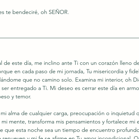
es te bendeciré, oh SEÑOR.
inal de este día, me inclino ante Ti con un corazón lleno de
rque en cada paso de mi jornada, Tu misericordia y fide
ndome que no camino solo. Examina mi interior, oh Dios
 ser entregado a Ti. Mi deseo es cerrar este día en armo
peso y temor.
 mi alma de cualquier carga, preocupación o inquietud 
i mente, transforma mis pensamientos y fortalece mi es
mite que esta noche sea un tiempo de encuentro profundo
 renueven y mi fe se afirme en Tu amor incondicional. Q