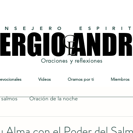
 N S E J E R O E S P I R I T
ERGIO ANDR
ERGIO ANDR
Oraciones y reflexiones
evocionales
Videos
Oramos por ti
Miembros
s salmos
Oración de la noche
u Alma con el Poder del Sal