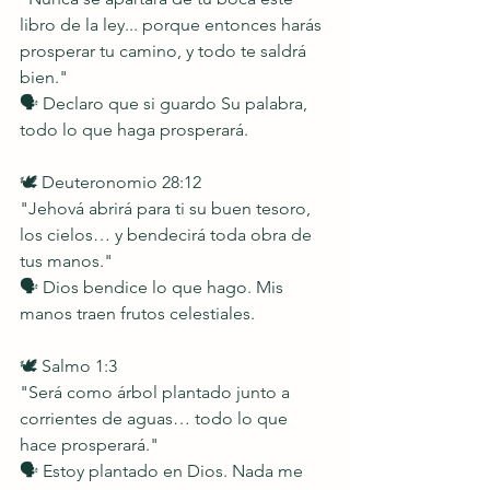
libro de la ley... porque entonces harás 
prosperar tu camino, y todo te saldrá 
bien."
🗣️ Declaro que si guardo Su palabra, 
todo lo que haga prosperará.
🕊️ Deuteronomio 28:12
"Jehová abrirá para ti su buen tesoro, 
los cielos… y bendecirá toda obra de 
tus manos."
🗣️ Dios bendice lo que hago. Mis 
manos traen frutos celestiales.
🕊️ Salmo 1:3
"Será como árbol plantado junto a 
corrientes de aguas… todo lo que 
hace prosperará."
🗣️ Estoy plantado en Dios. Nada me 