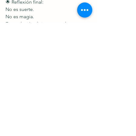
🌟 Reflexión final:
No es suerte.
No es magia.
Es revelación divina actuando en 
quienes creen, declaran y caminan con 
Dios.
Repite estos versículos, hazlos parte de 
ti,
y verás que el cielo se alinea con tus 
pasos.
Sergio Andrés, tu Consejero Espiritual.
Ver todo
Entradas recientes