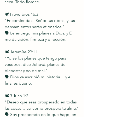
seca. Todo florece.
🕊️ Proverbios 16:3
"Encomienda al Señor tus obras, y tus 
pensamientos serán afirmados."
🗣️ Le entrego mis planes a Dios, y Él 
me da visión, firmeza y dirección.
🕊️ Jeremías 29:11
"Yo sé los planes que tengo para 
vosotros, dice Jehová, planes de 
bienestar y no de mal."
🗣️ Dios ya escribió mi historia… y el 
final es bueno.
🕊️ 3 Juan 1:2
"Deseo que seas prosperado en todas 
las cosas… así como prospera tu alma."
🗣️ Soy prosperado en lo que hago, en 