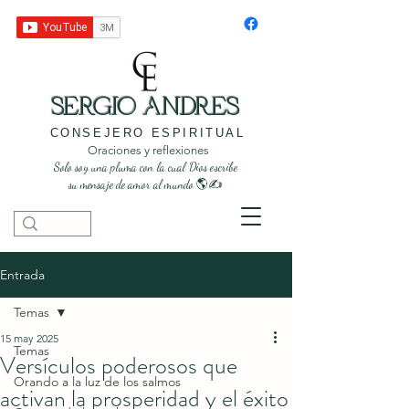
SERGIO ANDRES
CONSEJERO ESPIRITUAL
Oraciones y reflexiones
Solo soy una pluma con la cual Dios escribe
su mensaje de amor al mundo 🌎✍️
Entrada
Temas
15 may 2025
Temas
Versículos poderosos que
Orando a la luz de los salmos
activan la prosperidad y el éxito